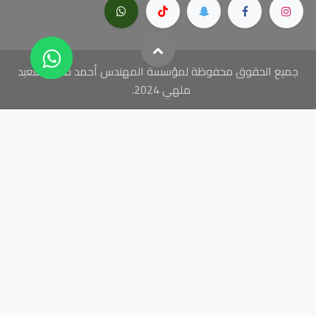
جميع الحقوق محفوظة لمؤسسة المهندس أحمد محمد سعيد
ملهي 2024.
// add this before event code to all pages where PII data
postback is expected and appropriate ttq.identify({ "email": "
", //
string. The email of the customer if available. It must be hashed
with SHA-256 on the client side. "phone_number": "
", // string.
The phone number of the customer if available. It must be hashed
with SHA-256 on the client side. "external_id": "
" // string. Any
unique identifier, such as loyalty membership IDs, user IDs, and
external cookie IDs.It must be hashed with SHA-256 on the client
side. }); ttq.track('ViewContent', { "contents": [ { "content_id": "
",
// string. ID of the product. Example: "1077218". "content_type":
"
", // string. Either product or product_group. "content_name": "
",
// string. The name of the page or product. Example: "shirt".