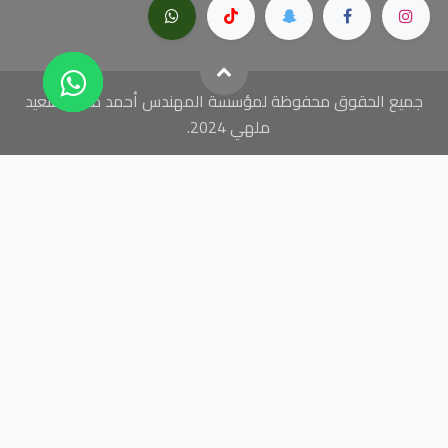
جميع الحقوق محفوظة لمؤسسة المهندس أحمد محمد سعيد
ملهي 2024.
// add this before event code to all pages where PII data
postback is expected and appropriate ttq.identify({ "email": "
", //
string. The email of the customer if available. It must be hashed
with SHA-256 on the client side. "phone_number": "
", // string.
The phone number of the customer if available. It must be hashed
with SHA-256 on the client side. "external_id": "
" // string. Any
unique identifier, such as loyalty membership IDs, user IDs, and
external cookie IDs.It must be hashed with SHA-256 on the client
side. }); ttq.track('ViewContent', { "contents": [ { "content_id": "
",
// string. ID of the product. Example: "1077218". "content_type":
"
", // string. Either product or product_group. "content_name": "
",
// string. The name of the page or product. Example: "shirt".