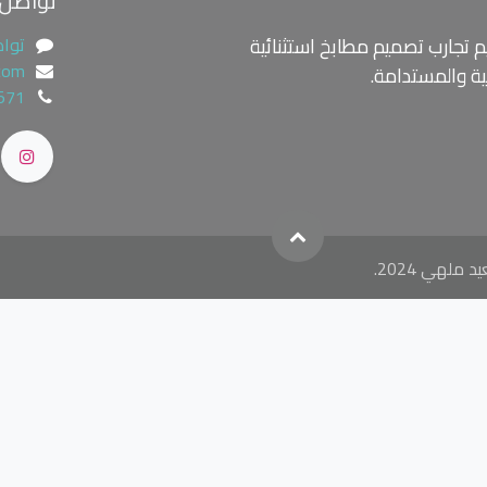
تواصل 
 تجارب تصميم مطابخ استثنائية
تواص
.com
ية والمستدامة.
571
هي 2024.
", // string. Th
he phone number of the customer if available. It must be hashed wit
ookie IDs.It must be hashed with SHA-256 on the client side. }); ttq
type": "
", // string. Either product or product_group. "content_nam
roduct. Example: "apparel". "quantity": "
", // number. The number of 
sold. Example: 100. "currency": "
", // string. The 4217 currency cod
g. Non-hashed public IP address of the browser. "status": "
" // strin