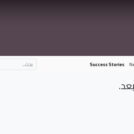
Success Stories
N
عد.