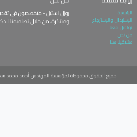
روابط مفيدة
من نحن
الرئيسية
روزل استيل - متخصصون في تقديم
الإستبدال والإسترجاع
ومبتكرة،
من خلال تصاميمنا الذك
تواصل معنا
من نحن
هتلاقينا هنا
جميع الحقوق محفوظة لمؤسسة المهندس أحمد محمد سعيد مل
e email of the customer if available. It must be hashed with SHA-
// add this before event code to all pages where PII data postback is expected and appropriate ttq.identify({ "email": "
h SHA-256 on the client side. "external_id": "
" // string. Any unique
.track('ViewContent', { "contents": [ { "content_id": "
", // string. ID
e": "
", // string. The name of the page or product. Example: "shirt".
items. Example: 4. "price": "
" // number. The price of a single item.
e. Example: "USD". "query": "
", // string. The word or phrase used to
g. The status of an order, item, or service. Example: "submitted". });