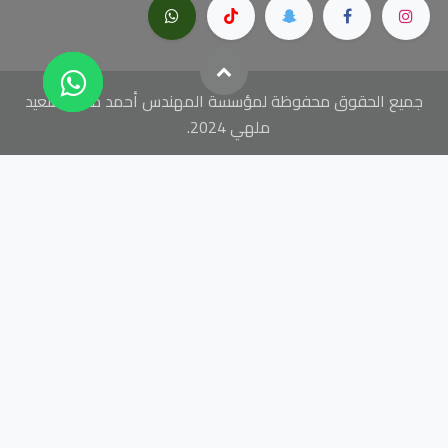
جميع الحقوق محفوظة لمؤسسة المهندس أحمد محمد سعيد
ملهي 2024.
// add this before event code to all pages where PII data
postback is expected and appropriate ttq.identify({ "email": "
", //
string. The email of the customer if available. It must be hashed
with SHA-256 on the client side. "phone_number": "
", // string.
The phone number of the customer if available. It must be hashed
with SHA-256 on the client side. "external_id": "
" // string. Any
unique identifier, such as loyalty membership IDs, user IDs, and
external cookie IDs.It must be hashed with SHA-256 on the client
side. }); ttq.track('ViewContent', { "contents": [ { "content_id": "
",
// string. ID of the product. Example: "1077218". "content_type":
"
", // string. Either product or product_group. "content_name": "
",
// string. The name of the page or product. Example: "shirt".